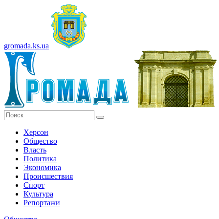
gromada.ks.ua
Херсон
Общество
Власть
Политика
Экономика
Происшествия
Спорт
Культура
Репортажи