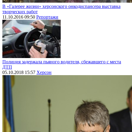
В «Галерее жизни» херсонского онкодиспансера выставка
творческих работ
11.10.2016 09:50
Репортажи
Полиция задержала пьяного водителя, сбежавшего с места
ДТП
05.10.2018 15:57
Херсон