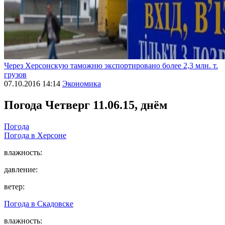
Через Херсонскую таможню экспортировано более 2,3 млн. т.
грузов
07.10.2016 14:14
Экономика
Погода
Четверг 11.06.15, днём
Погода
Погода в
Херсоне
влажность:
давление:
ветер:
Погода в
Скадовске
влажность: