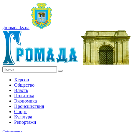
gromada.ks.ua
Херсон
Общество
Власть
Политика
Экономика
Происшествия
Спорт
Культура
Репортажи