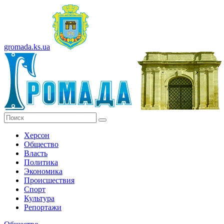
gromada.ks.ua
Херсон
Общество
Власть
Политика
Экономика
Происшествия
Спорт
Культура
Репортажи