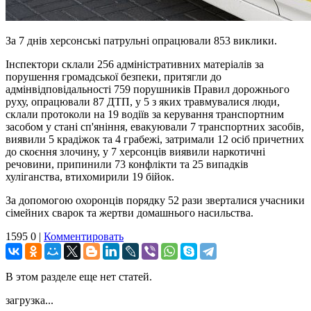
За 7 днів херсонські патрульні опрацювали 853 виклики.
Інспектори склали 256 адміністративних матеріалів за
порушення громадської безпеки, притягли до
адмінвідповідальності 759 порушників Правил дорожнього
руху, опрацювали 87 ДТП, у 5 з яких травмувалися люди,
склали протоколи на 19 водіїв за керування транспортним
засобом у стані сп'яніння, евакуювали 7 транспортних засобів,
виявили 5 крадіжок та 4 грабежі, затримали 12 осіб причетних
до скоєння злочину, у 7 херсонців виявили наркотичні
речовини, припинили 73 конфлікти та 25 випадків
хуліганства, втихомирили 19 бійок.
За допомогою охоронців порядку 52 рази зверталися учасники
сімейних сварок та жертви домашнього насильства.
1595
0
|
Комментировать
В этом разделе еще нет статей.
загрузка...