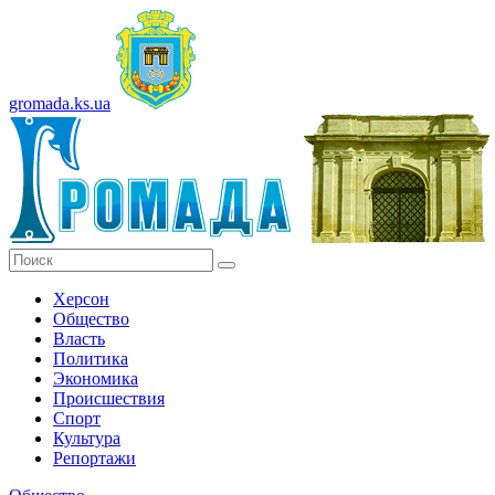
gromada.ks.ua
Херсон
Общество
Власть
Политика
Экономика
Происшествия
Спорт
Культура
Репортажи