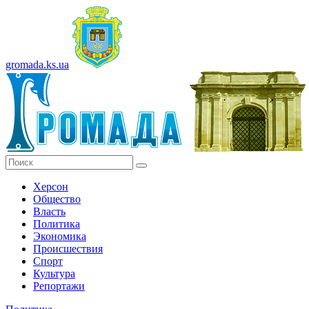
gromada.ks.ua
Херсон
Общество
Власть
Политика
Экономика
Происшествия
Спорт
Культура
Репортажи