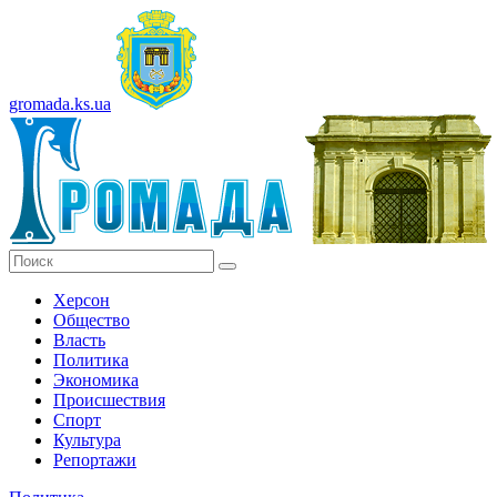
gromada.ks.ua
Херсон
Общество
Власть
Политика
Экономика
Происшествия
Спорт
Культура
Репортажи