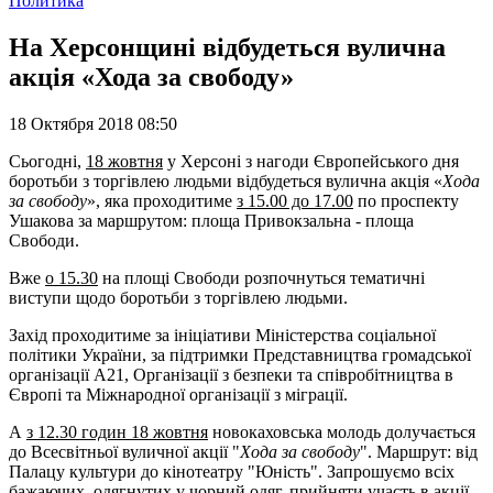
Политика
На Херсонщині відбудеться вулична
акція «Хода за свободу»
18 Октября 2018 08:50
Сьогодні,
18 жовтня
у Херсоні з нагоди Європейського дня
боротьби з торгівлею людьми відбудеться вулична акція «
Хода
за свободу
», яка проходитиме
з 15.00 до 17.00
по проспекту
Ушакова за маршрутом: площа Привокзальна - площа
Свободи.
Вже
о 15.30
на площі Свободи розпочнуться тематичні
виступи щодо боротьби з торгівлею людьми.
Захід проходитиме за ініціативи Міністерства соціальної
політики України, за підтримки Представництва громадської
організації А21, Організації з безпеки та співробітництва в
Європі та Міжнародної організації з міграції.
А
з 12.30 годин 18 жовтня
новокаховська молодь долучається
до Всесвітньої вуличної акції "
Хода за свободу
". Маршрут: від
Палацу культури до кінотеатру "Юність". Запрошуємо всіх
бажаючих, одягнутих у чорний одяг, прийняти участь в акції.