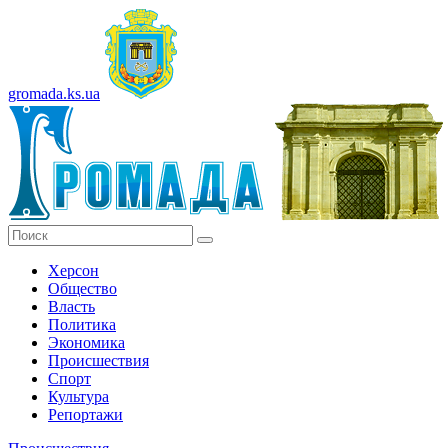
gromada.ks.ua
Херсон
Общество
Власть
Политика
Экономика
Происшествия
Спорт
Культура
Репортажи