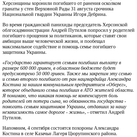
Херсонщины хоронили погибшего от ранения осколком
гранаты у стен Верховной Рады 31 августа срочника
Национальной гвардии Украины Игоря Дебрина.
Во время гражданской панихиды председатель Херсонской
облгосадминистрации Андрей Путилов попросил у родителей
погибшего прощения за политиканов, которые ставят свои
амбиции выше человеческой жизни, и пообещал
максимальное содействие и помощь семье погибшего
защитника Украины.
«Государство гарантирует семьям погибших выплату в
размере 600 000 гривен, в областном бюджете будет
предусмотрено 50 000 гривен. Также мы закрепим эту семью
и семью второго погибшего от ран нацгвардийца Александра
Костина за нашим коммунальным предприятием «Оберег»,
которое объединило семьи погибших в АТО жителей области.
Я понимаю, что никакая помощь не компенсирует боль
родителей от потери сына, но обязанность государства -
помогать семьям защитников Украины, отдавших за нашу
независимость самое дорогое - жизнь»
, - отметил Андрей
Путилов.
Напомним, 4 сентября состоятся похороны Александра
Костина в селе Казачьи Лагеря Цюрупинского района.