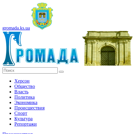
gromada.ks.ua
Херсон
Общество
Власть
Политика
Экономика
Происшествия
Спорт
Культура
Репортажи