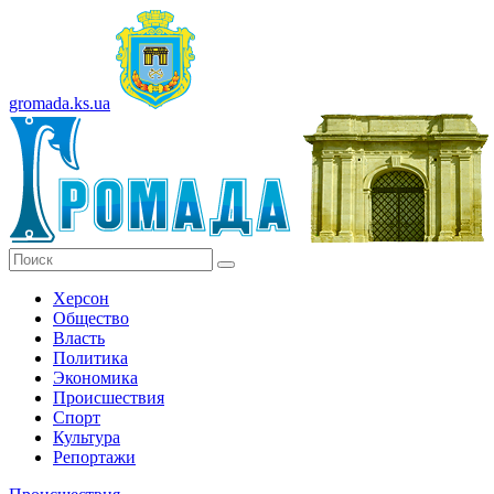
gromada.ks.ua
Херсон
Общество
Власть
Политика
Экономика
Происшествия
Спорт
Культура
Репортажи