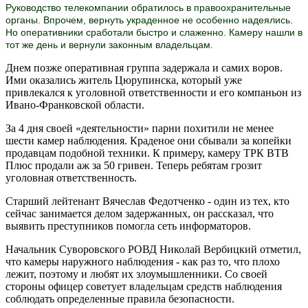
Руководство телекомпании обратилось в правоохранительные
органы. Впрочем, вернуть украденное не особенно надеялись.
Но оперативники сработали быстро и слаженно. Камеру нашли в
тот же день и вернули законным владельцам.
Днем позже оперативная группа задержала и самих воров.
Ими оказались житель Цюрупинска, который уже
привлекался к уголовной ответственности и его компаньон из
Ивано-Франковской области.
За 4 дня своей «деятельности» парни похитили не менее
шести камер наблюдения. Краденое они сбывали за копейки
продавцам подобной техники. К примеру, камеру ТРК ВТВ
Плюс продали аж за 50 гривен. Теперь ребятам грозит
уголовная ответственность.
Старший лейтенант Вячеслав Федотченко - один из тех, кто
сейчас занимается делом задержанных, он рассказал, что
выявить преступников помогла сеть информаторов.
Начальник Суворовского РОВД Николай Вербицкий отметил,
что камеры наружного наблюдения - как раз то, что плохо
лежит, поэтому и любят их злоумышленники. Со своей
стороны офицер советует владельцам средств наблюдения
соблюдать определенные правила безопасности.