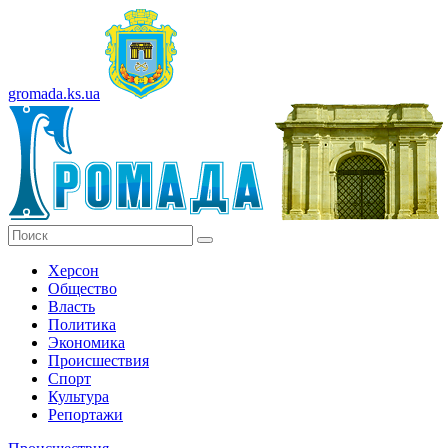
gromada.ks.ua
Херсон
Общество
Власть
Политика
Экономика
Происшествия
Спорт
Культура
Репортажи