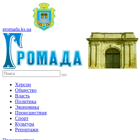
gromada.ks.ua
Херсон
Общество
Власть
Политика
Экономика
Происшествия
Спорт
Культура
Репортажи