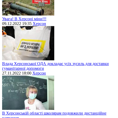
Увага! В Херсоні міни!!!
09.12.2022 19:35
Херсон
Влада Херсонської ОДА докладає усіх зусиль для доставки
гуманітарної допомоги
27.11.2022 18:00
Херсон
В Херсонській області школярам подовжили дистанційне
навчання