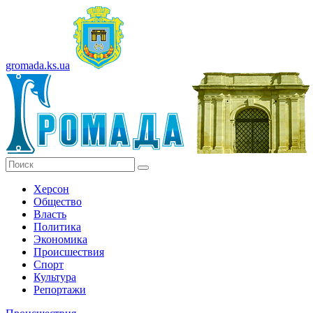
gromada.ks.ua
Херсон
Общество
Власть
Политика
Экономика
Происшествия
Спорт
Культура
Репортажи