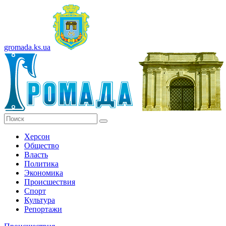
gromada.ks.ua
Херсон
Общество
Власть
Политика
Экономика
Происшествия
Спорт
Культура
Репортажи