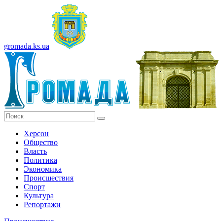
gromada.ks.ua
Херсон
Общество
Власть
Политика
Экономика
Происшествия
Спорт
Культура
Репортажи