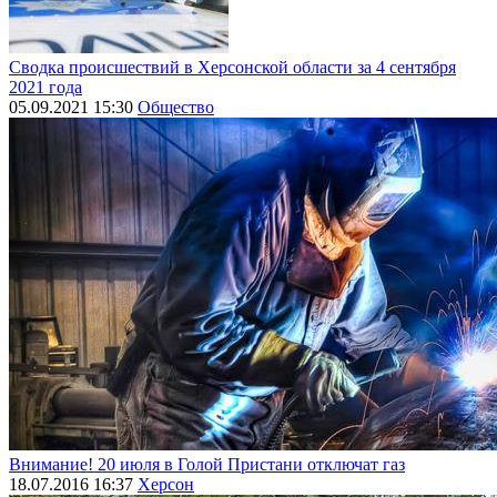
Сводка происшествий в Херсонской области за 4 сентября
2021 года
05.09.2021 15:30
Общество
Внимание! 20 июля в Голой Пристани отключат газ
18.07.2016 16:37
Херсон