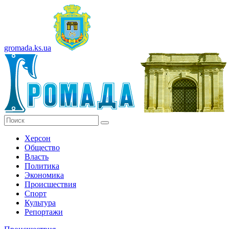
gromada.ks.ua
Херсон
Общество
Власть
Политика
Экономика
Происшествия
Спорт
Культура
Репортажи