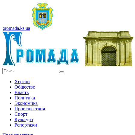
gromada.ks.ua
Херсон
Общество
Власть
Политика
Экономика
Происшествия
Спорт
Культура
Репортажи