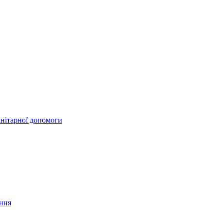
анітарної допомоги
ання