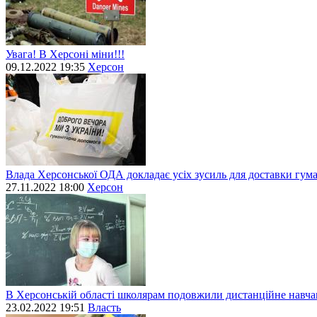
Увага! В Херсоні міни!!!
09.12.2022 19:35
Херсон
Влада Херсонської ОДА докладає усіх зусиль для доставки гум
27.11.2022 18:00
Херсон
В Херсонській області школярам подовжили дистанційне навч
23.02.2022 19:51
Власть