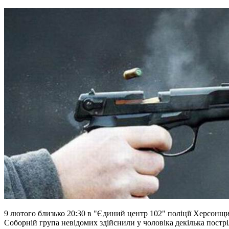
9 лютого близько 20:30 в "Єдиний центр 102" поліції Херсонщ
Соборній група невідомих здійснили у чоловіка декілька пострі