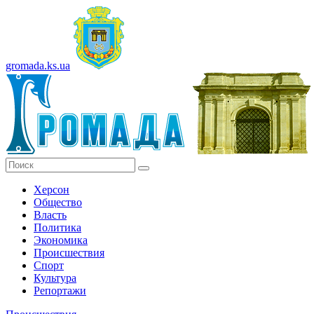
gromada.ks.ua
Херсон
Общество
Власть
Политика
Экономика
Происшествия
Спорт
Культура
Репортажи