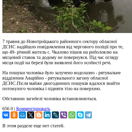
7 травня до Новотроїцького районного сектору обласної
ДСНС надійшло повідомлення від чергового поліції про те,
що 49- річний житель с. Чкалово пішов на риболовлю на
місцевий ставок та додому не повернувся. Під час огляду
місця події на березі були виявлені його особисті речі.
На пошуки чоловіка було залучено водолазно - рятувальне
відділення Аварійно - рятувального загону обласної
ДСНС.Після майже двогодинних пошуків вдалося знайти
потонулого чоловіка і підняти тіло на поверхню.
Обставини загибелі чоловіка встановлюються.
656
0
|
Комментировать
В этом разделе еще нет статей.