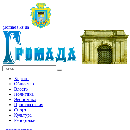
gromada.ks.ua
Херсон
Общество
Власть
Политика
Экономика
Происшествия
Спорт
Культура
Репортажи