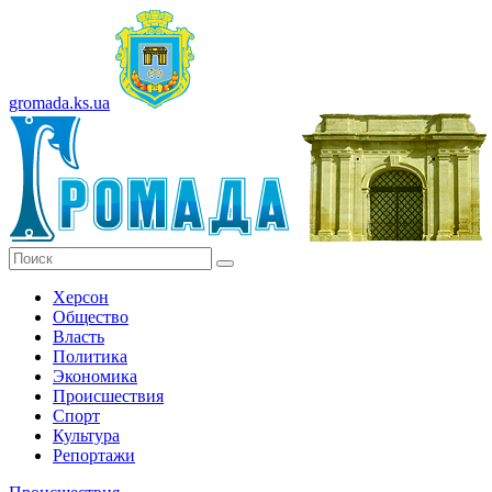
gromada.ks.ua
Херсон
Общество
Власть
Политика
Экономика
Происшествия
Спорт
Культура
Репортажи