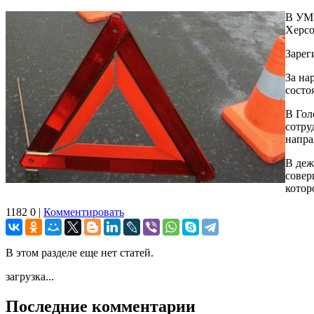
В УМВ
Херсо
Зарег
За на
состо
В Гол
сотру
напра
В деж
совер
котор
1182
0
|
Комментировать
В этом разделе еще нет статей.
загрузка...
Последние комментарии