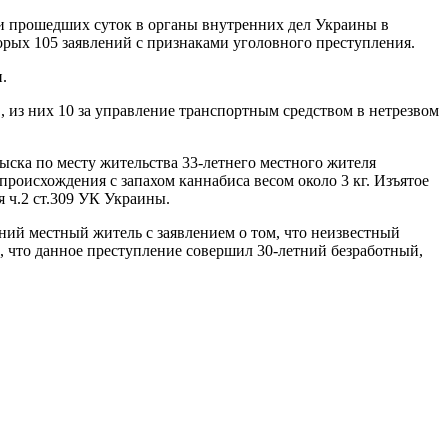
и прошедших суток в органы внутренних дел Украины в
орых 105 заявлений с признаками уголовного преступления.
.
 из них 10 за управление транспортным средством в нетрезвом
ска по месту жительства 33-летнего местного жителя
роисхождения с запахом каннабиса весом около 3 кг. Изъятое
 ч.2 ст.309 УК Украины.
ний местный житель с заявлением о том, что неизвестный
 что данное преступление совершил 30-летний безработный,