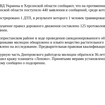
Д Украины в Херсонской области сообщают, что на протяжени
нской области поступило 440 заявления и сообщений, среди кот
истрировано 1 ДТП, в результате которого 1 человек травмирован
рушение правил дорожного движения составлено 125 протоколов,
янии.
опристанском районе в ходе проведения санкционированного обы
дниками милиции обнаружено и изъято вещество растительного п
влено на исследование. Предварительная правовая квалификация
урную часть Днепровского райотдела милиции обратился 36-лет
шил кражу планшета «Леново». Принятыми мерами установлено,
ому сообщено о подозрении.