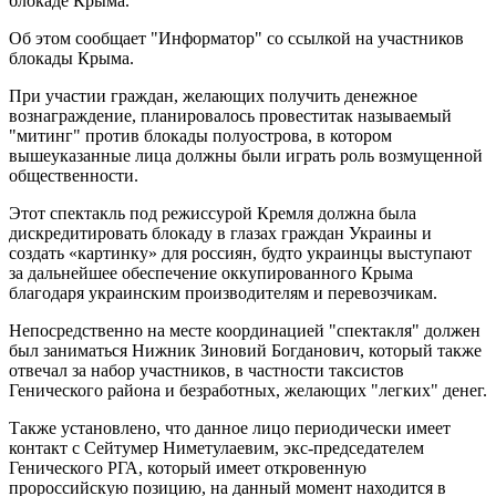
блокаде Крыма.
Об этом сообщает "Информатор" со ссылкой на участников
блокады Крыма.
При участии граждан, желающих получить денежное
вознаграждение, планировалось провеститак называемый
"митинг" против блокады полуострова, в котором
вышеуказанные лица должны были играть роль возмущенной
общественности.
Этот спектакль под режиссурой Кремля должна была
дискредитировать блокаду в глазах граждан Украины и
создать «картинку» для россиян, будто украинцы выступают
за дальнейшее обеспечение оккупированного Крыма
благодаря украинским производителям и перевозчикам.
Непосредственно на месте координацией "спектакля" должен
был заниматься Нижник Зиновий Богданович, который также
отвечал за набор участников, в частности таксистов
Генического района и безработных, желающих "легких" денег.
Также установлено, что данное лицо периодически имеет
контакт с Сейтумер Ниметулаевим, экс-председателем
Генического РГА, который имеет откровенную
пророссийскую позицию, на данный момент находится в