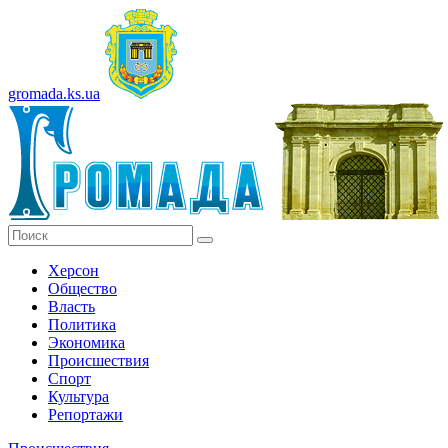
gromada.ks.ua
Херсон
Общество
Власть
Политика
Экономика
Происшествия
Спорт
Культура
Репортажи