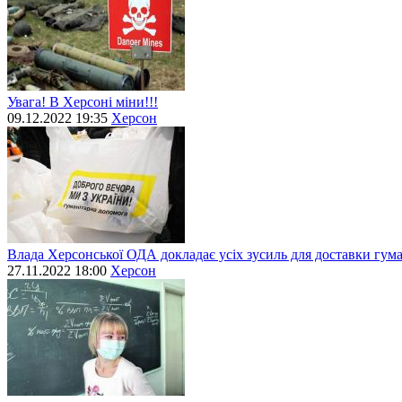
Увага! В Херсоні міни!!!
09.12.2022 19:35
Херсон
Влада Херсонської ОДА докладає усіх зусиль для доставки гум
27.11.2022 18:00
Херсон