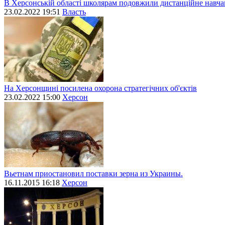
В Херсонській області школярам подовжили дистанційне навч
23.02.2022 19:51
Власть
На Херсонщині посилена охорона стратегічних об'єктів
23.02.2022 15:00
Херсон
Вьетнам приостановил поставки зерна из Украины.
16.11.2015 16:18
Херсон