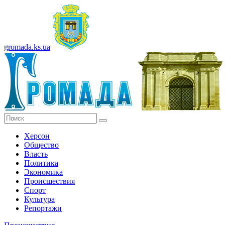
gromada.ks.ua
Херсон
Общество
Власть
Политика
Экономика
Происшествия
Спорт
Культура
Репортажи