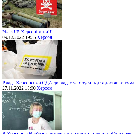
Увага! В Херсоні міни!!!
09.12.2022 19:35
Херсон
Влада Херсонської ОДА докладає усіх зусиль для доставки гум
27.11.2022 18:00
Херсон
В Херсонській області школярам подовжили дистанційне навч