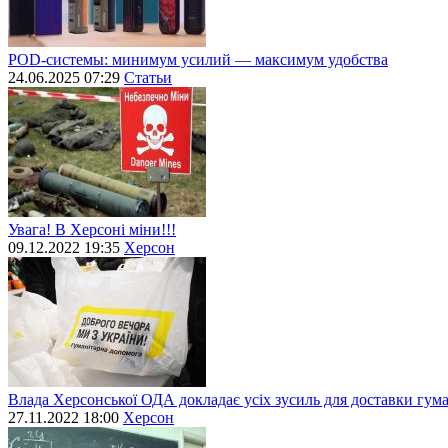
POD-системы: минимум усилий — максимум удобства
24.06.2025 07:29
Статьи
Увага! В Херсоні міни!!!
09.12.2022 19:35
Херсон
Влада Херсонської ОДА докладає усіх зусиль для доставки гум
27.11.2022 18:00
Херсон