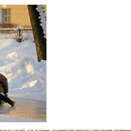
ьных служб, как и ранее, подвергает многих херсонцев травмир