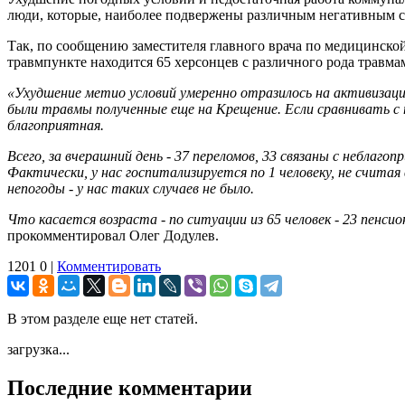
люди, которые, наиболее подвержены различным негативным 
Так, по сообщению заместителя главного врача по медицинско
травмпункте находится 65 херсонцев с различного рода травма
«Ухудшение метио условий умеренно отразилось на активизации
были травмы полученные еще на Крещение. Если сравнивать с п
благоприятная.
Всего, за вчерашний день - 37 переломов, 33 связаны с неблаг
Фактически, у нас госпитализируется по 1 человеку, не считая
непогоды - у нас таких случаев не было.
Что касается возраста - по ситуации из 65 человек - 23 пенс
прокомментировал Олег Додулев.
1201
0
|
Комментировать
В этом разделе еще нет статей.
загрузка...
Последние комментарии