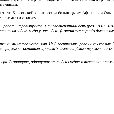
ситуациям.
й части Херсонской клинической больницы им Афанасия и Ольги 
ми «зимнего сезона».
 работы травмпункта. На позавчерашний день (ред. 19.01.2016)
рошлым годом, когда у нас в день (в этот же период) было окол
оприятными метео условиями. Из 6 госпитализированных - только
 вчера, когда госпитализировали 3 человека ,благо переломы не 
ионера. В принципе, обращения от людей среднего возраста и по