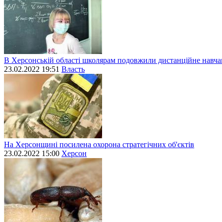
В Херсонській області школярам подовжили дистанційне навч
23.02.2022 19:51
Власть
На Херсонщині посилена охорона стратегічних об'єктів
23.02.2022 15:00
Херсон