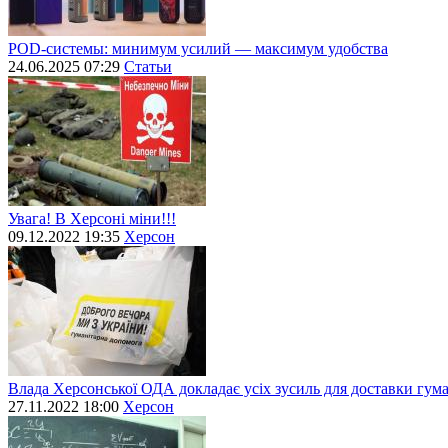
POD-системы: минимум усилий — максимум удобства
24.06.2025 07:29
Статьи
Увага! В Херсоні міни!!!
09.12.2022 19:35
Херсон
Влада Херсонської ОДА докладає усіх зусиль для доставки гум
27.11.2022 18:00
Херсон