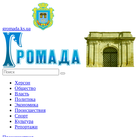
gromada.ks.ua
Херсон
Общество
Власть
Политика
Экономика
Происшествия
Спорт
Культура
Репортажи