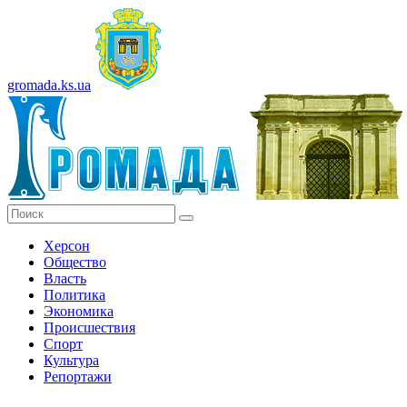
gromada.ks.ua
Херсон
Общество
Власть
Политика
Экономика
Происшествия
Спорт
Культура
Репортажи