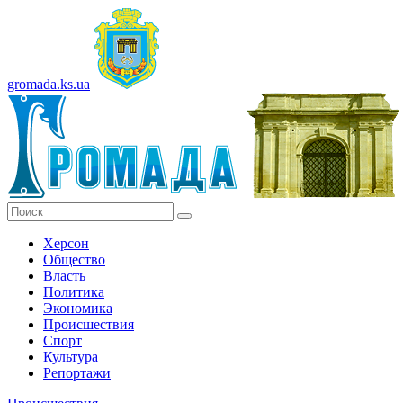
gromada.ks.ua
Херсон
Общество
Власть
Политика
Экономика
Происшествия
Спорт
Культура
Репортажи