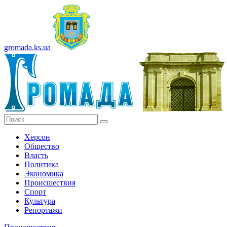
gromada.ks.ua
Херсон
Общество
Власть
Политика
Экономика
Происшествия
Спорт
Культура
Репортажи