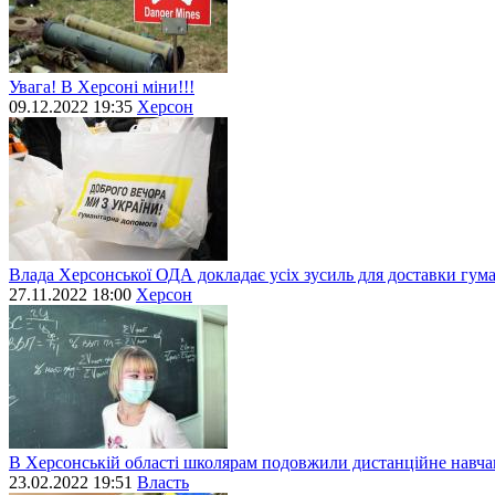
Увага! В Херсоні міни!!!
09.12.2022 19:35
Херсон
Влада Херсонської ОДА докладає усіх зусиль для доставки гум
27.11.2022 18:00
Херсон
В Херсонській області школярам подовжили дистанційне навч
23.02.2022 19:51
Власть