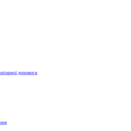
анітарної допомоги
ання