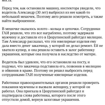
моста.
Перед тем, как остановили машину, инспектора увидели, что
водитель Александр (30 лет) выбросил из нее какой-то
небольшой мешочек. Поэтому авто решили осмотреть, а также
найти выброшенное.
В мешочке оказалось золото - кольца и цепочки. Сотрудники
ГАИ решили, что это все награблено, поэтому задержали
мужчину и доставили его в Цюрупинский райотдел милиции.
Там Александр рассказал, что эти ювелирные изделия ему
дала вместо денег заказчица, у которой он делал ремонт. Ей не
хватило купюр, и она решила оставить в залог работнику
украшения, которые она получила в наследство от матери.
Водитель был удивлен, что его остановили на посту, и
подумал, что заказчица подставила его, позвонив в милицию
и обвинив в краже. Поэтому он решил выбросить перед
сотрудниками ГАИ полученные ювелирные изделия.
Работники правоохранительных органов решили проверить
показания мужчины и вызвали женщину, у которой он
работал. Она приехала в Цюрупинский райотдел и
подтвердила слова работника, которого после этого
отпустили домой, вернув залоговые украшения.