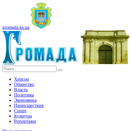
gromada.ks.ua
Херсон
Общество
Власть
Политика
Экономика
Происшествия
Спорт
Культура
Репортажи