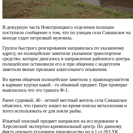
В дежурную часть Новотроицкого отделения полиции
поступило сообщение о том, что по улицам села Сивашское на
мопеде ездит нетрезвый мужчина.
Группа быстрого реагирования направилась по указанному
адресу, но полицейские заметили указанное транспортное
средство, которое двигалось в направлении районного центра.
полицейские остановили его и при общении с водителем
заметили явные признаки алкогольного опьянения.
Во время общения полицейские заметили у правонарушителя
в кармане куртки какой - то объмный предмет. При проверке
выяснилось что это граната Ф-1.
Ранее судимый, 40 - летний местный житель села Сивашское
объяснил, что гранату нашел во время поиска металлолома и
хотел использовать ее для ловли рыбы.
Изъятый опасный предмет направлен на исследование в
Херсонский экспертно-криминальный центр. По данному
факту открыто уголовное производство по ч.1 ст.263 УК