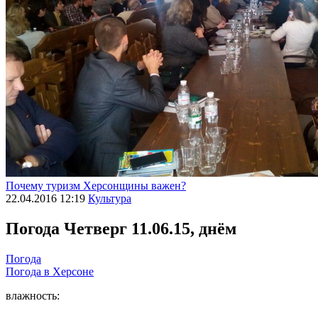
Почему туризм Херсонщины важен?
22.04.2016 12:19
Культура
Погода
Четверг 11.06.15, днём
Погода
Погода в
Херсоне
влажность: