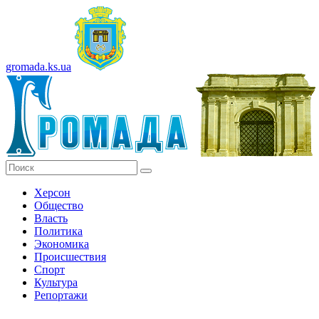
gromada.ks.ua
Херсон
Общество
Власть
Политика
Экономика
Происшествия
Спорт
Культура
Репортажи