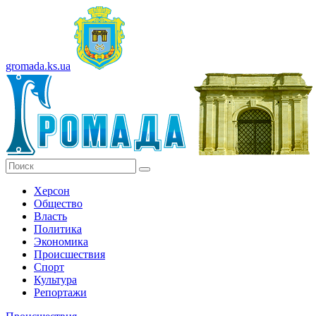
gromada.ks.ua
Херсон
Общество
Власть
Политика
Экономика
Происшествия
Спорт
Культура
Репортажи