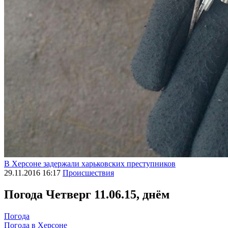
В Херсоне задержали харьковских преступников
29.11.2016 16:17
Происшествия
Погода
Четверг 11.06.15, днём
Погода
Погода в
Херсоне