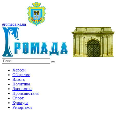
gromada.ks.ua
Херсон
Общество
Власть
Политика
Экономика
Происшествия
Спорт
Культура
Репортажи