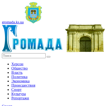
gromada.ks.ua
Херсон
Общество
Власть
Политика
Экономика
Происшествия
Спорт
Культура
Репортажи