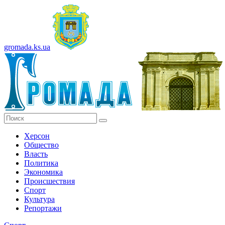
gromada.ks.ua
Херсон
Общество
Власть
Политика
Экономика
Происшествия
Спорт
Культура
Репортажи