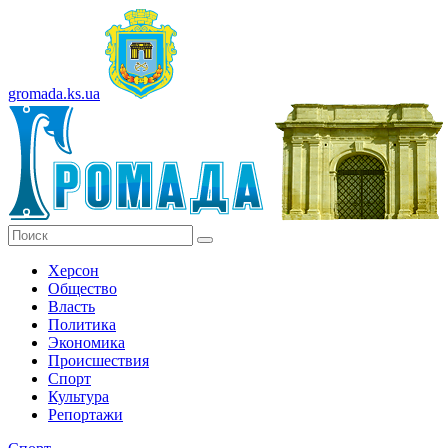
gromada.ks.ua
Херсон
Общество
Власть
Политика
Экономика
Происшествия
Спорт
Культура
Репортажи