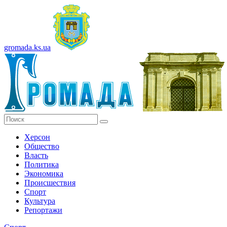
gromada.ks.ua
Херсон
Общество
Власть
Политика
Экономика
Происшествия
Спорт
Культура
Репортажи