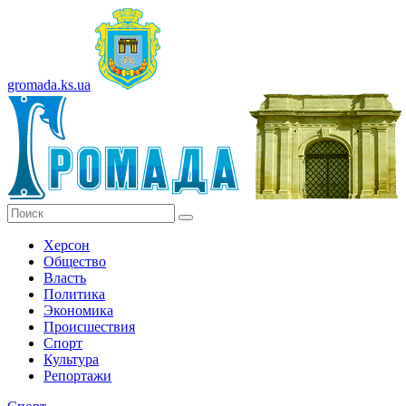
gromada.ks.ua
Херсон
Общество
Власть
Политика
Экономика
Происшествия
Спорт
Культура
Репортажи