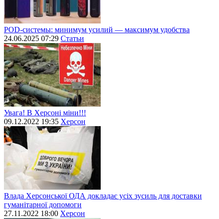
POD-системы: минимум усилий — максимум удобства
24.06.2025 07:29
Статьи
Увага! В Херсоні міни!!!
09.12.2022 19:35
Херсон
Влада Херсонської ОДА докладає усіх зусиль для доставки
гуманітарної допомоги
27.11.2022 18:00
Херсон