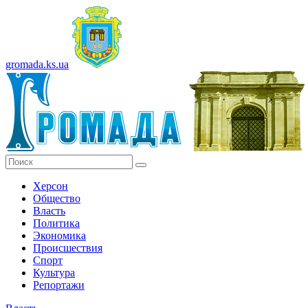
gromada.ks.ua
Херсон
Общество
Власть
Политика
Экономика
Происшествия
Спорт
Культура
Репортажи