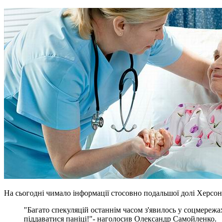
На сьогодні чимало інформації стосовно подальшої долі Херс
"Багато спекуляцій останнім часом з'явилось у соцмереж
піддаватися паніці!"- наголосив Олександр Самойленко.