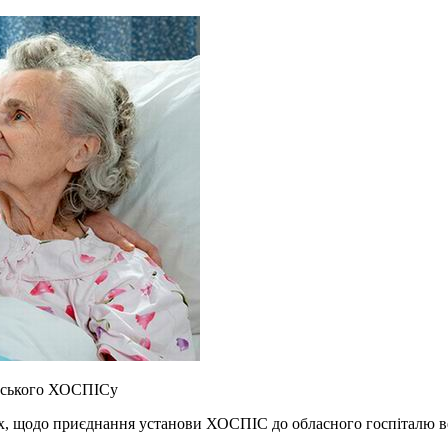
онського ХОСПІСу
ах, щодо приєднання установи ХОСПІС до обласного госпіталю вет