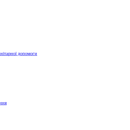
анітарної допомоги
ання