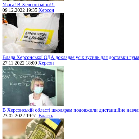
Увага! В Херсоні міни!!!
09.12.2022 19:35
Херсон
Влада Херсонської ОДА докладає усіх зусиль для доставки гум
27.11.2022 18:00
Херсон
В Херсонській області школярам подовжили дистанційне навч
23.02.2022 19:51
Власть