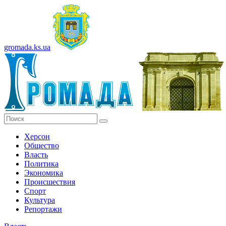
gromada.ks.ua
Херсон
Общество
Власть
Политика
Экономика
Происшествия
Спорт
Культура
Репортажи