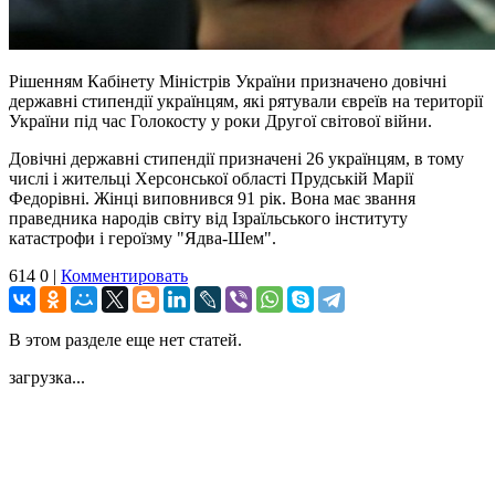
Рішенням Кабінету Міністрів України призначено довічні
державні стипендії українцям, які рятували євреїв на території
України під час Голокосту у роки Другої світової війни.
Довічні державні стипендії призначені 26 українцям, в тому
числі і жительці Херсонської області Прудській Марії
Федорівні. Жінці виповнився 91 рік. Вона має звання
праведника народів світу від Ізраїльського інституту
катастрофи і героїзму "Ядва-Шем".
614
0
|
Комментировать
В этом разделе еще нет статей.
загрузка...