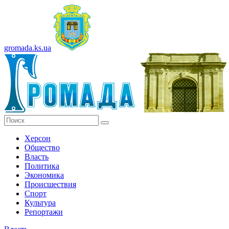
gromada.ks.ua
Херсон
Общество
Власть
Политика
Экономика
Происшествия
Спорт
Культура
Репортажи