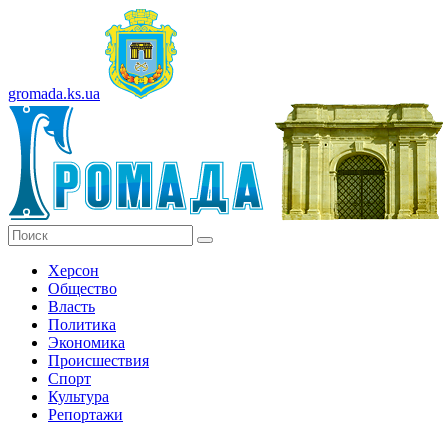
gromada.ks.ua
Херсон
Общество
Власть
Политика
Экономика
Происшествия
Спорт
Культура
Репортажи