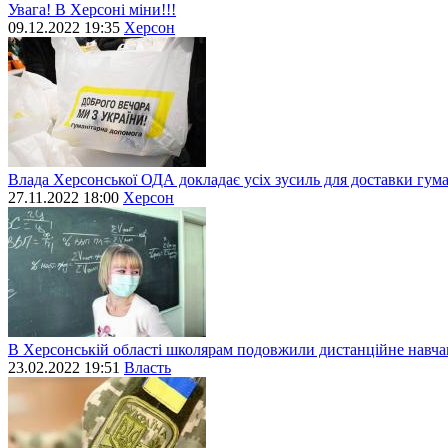
Увага! В Херсоні міни!!!
09.12.2022 19:35
Херсон
Влада Херсонської ОДА докладає усіх зусиль для доставки гум
27.11.2022 18:00
Херсон
В Херсонській області школярам подовжили дистанційне навч
23.02.2022 19:51
Власть