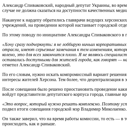
Александр Спиваковский, народный депутат Украины, во время
случае не должна сказаться на доступности качественных меди
Накануне к нардепу обратились главврачи ведущих херсонски
учреждений, на проведении которой настаивает городской отде
По этому поводу по инициативе Александра Спиваковского в г
«Хочу сразу подчеркнуть: я не лоббирую ничьих корпоративны
отрасли, имеют серьезные замечания к тем изменениям, котор
колено, это для всех закончится плохо. Я не являюсь специали
оставались доступными для жителей города, как говорят — н
отметил Александр Спиваковский.
По его словам, нужно искать компромиссный вариант решения 
интересы жителей Херсона. Тем более, что децентрализация в 
После совещания было решено приостановить проведение каких
войдут представители депутатского корпуса города, главные 
«Это вопрос, который нужно решать комплексно. Поэтому успо
подвел итоги совещания городской мэр Владимир Миколаенко.
Он также заверил, что на время работы комиссии, то есть — в
происходить, как и раньше.