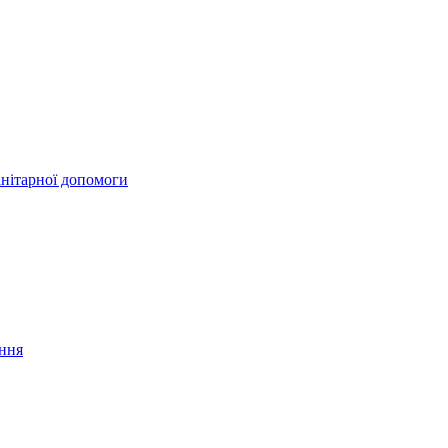
анітарної допомоги
ання