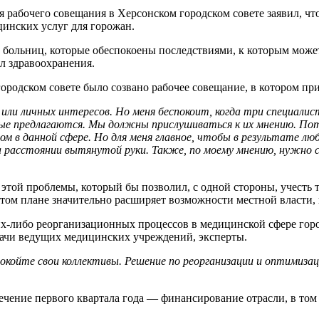
 рабочего совещания в Херсонском городском совете заявил, чт
цинских услуг для горожан.
х больниц, которые обеспокоены последствиями, к которым мож
л здравоохранения.
ородском совете было созвано рабочее совещание, в котором пр
х или личных интересов. Но меня беспокоит, когда три специал
ые предлагаются. Мы должны прислушиваться к их мнению. Пото
стом в данной сфере. Но для меня главное, чтобы в результате л
а расстоянии вытянутой руки. Также, по моему мнению, нужно 
этой проблемы, который бы позволил, с одной стороны, учесть 
этом плане значительно расширяет возможности местной власти,
-либо реорганизационных процессов в медицинской сфере город
врачи ведущих медицинских учреждений, эксперты.
койте свои коллективы. Решение по реорганизации и оптимизац
 течение первого квартала года — финансирование отрасли, в то