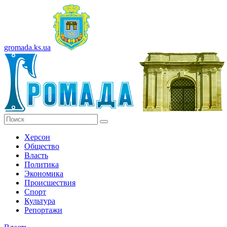
gromada.ks.ua
Херсон
Общество
Власть
Политика
Экономика
Происшествия
Спорт
Культура
Репортажи