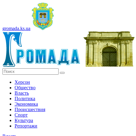
gromada.ks.ua
Херсон
Общество
Власть
Политика
Экономика
Происшествия
Спорт
Культура
Репортажи