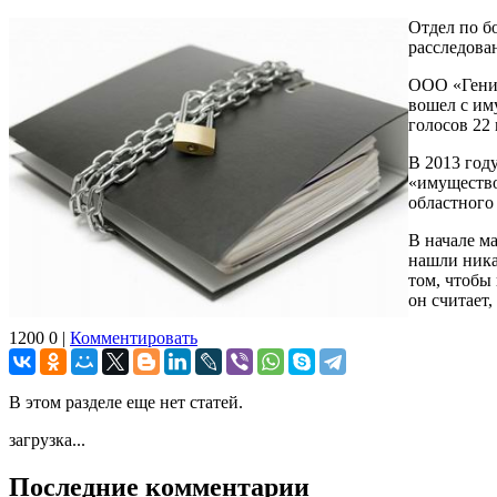
Отдел по б
расследова
ООО «Генич
вошел с им
голосов 22 
В 2013 год
«имущество
областного
В начале м
нашли ника
том, чтобы
он считает
1200
0
|
Комментировать
В этом разделе еще нет статей.
загрузка...
Последние комментарии