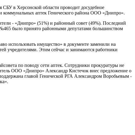
я СБУ в Херсонской области проводит досудебное
ети коммунальных аптек Генического района ООО «Днипро».
дители - «Днипро» (51%) и районный совет (49%). Последний
ие №465 было принято районными депутатами большинством
раво использовать имущество» в документе заменили на
тей учредителями. Этим сейчас и занимаются работники
райсовета по поводу сети аптек. Сотрудники прокуратуры не
дитель ООО «Днипро» Александр Кистечок внес предложение о
 поддержана главой Генической РГА Александром Воробьевым -
ка».