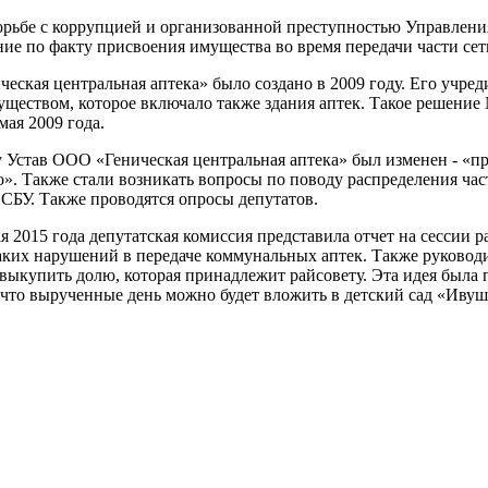
орьбе с коррупцией и организованной преступностью Управлени
ние по факту присвоения имущества во время передачи части с
еская центральная аптека» было создано в 2009 году. Его учре
уществом, которое включало также здания аптек. Такое решен
мая 2009 года.
у Устав ООО «Геническая центральная аптека» был изменен - «п
». Также стали возникать вопросы по поводу распределения час
 СБУ. Также проводятся опросы депутатов.
ая 2015 года депутатская комиссия представила отчет на сессии 
ких нарушений в передаче коммунальных аптек. Также руково
 выкупить долю, которая принадлежит райсовету. Эта идея была
, что вырученные день можно будет вложить в детский сад «Ивуш