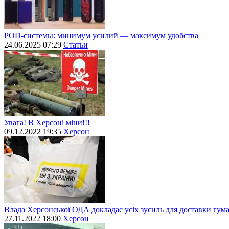
POD-системы: минимум усилий — максимум удобства
24.06.2025 07:29
Статьи
Увага! В Херсоні міни!!!
09.12.2022 19:35
Херсон
Влада Херсонської ОДА докладає усіх зусиль для доставки гум
27.11.2022 18:00
Херсон