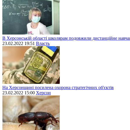
В Херсонській області школярам подовжили дистанційне навч
23.02.2022 19:51
Власть
На Херсонщині посилена охорона стратегічних об'єктів
23.02.2022 15:00
Херсон